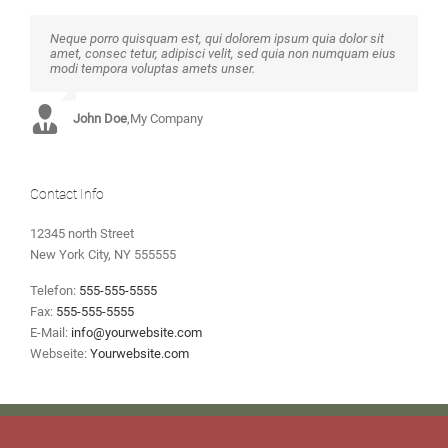
Neque porro quisquam est, qui dolorem ipsum quia dolor sit
Aliquam erat volutpat. Quisque at est id ligula facilisis laoreet
amet, consec tetur, adipisci velit, sed quia non numquam eius
eget pulvinar nibh. Suspendisse at ultrices dui. Curabitur ac
modi tempora voluptas amets unser.
felis arcu sadips ipsums fugiats nemis.
John Doe
Luke Beck
,
My Company
,
Theme Fusion
Contact Info
12345 north Street
New York City, NY 555555
Telefon:
555-555-5555
Fax:
555-555-5555
E-Mail:
info@yourwebsite.com
Webseite:
Yourwebsite.com