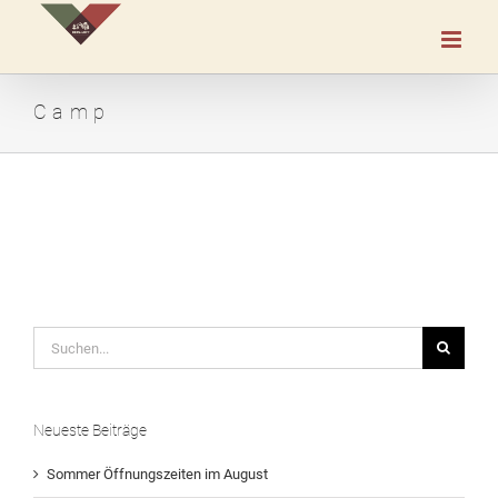
Zum
Inhalt
springen
Camp
Suche
nach:
Neueste Beiträge
Sommer Öffnungszeiten im August