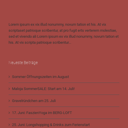
Lorem ipsum ex vix illud nonummy, novum tation et his. At vix
scriptaset patrioque scribentur, at pro fugit erts verterem molestiae,
sed et vivendo ali Lorem ipsum ex vix illud nonummy, novum tation et
his. At vix scripta patrioque scribentur...
Neueste Beiträge
Sommer Öffnungszeiten im August
Maloja SommerSALE: Start am 14. Juli!
Gravelründchen am 25. Juli
17. Juni: FaszienYoga im BERG-LOFT
25. Juni: Longshopping & Drinks zum Ferienstart