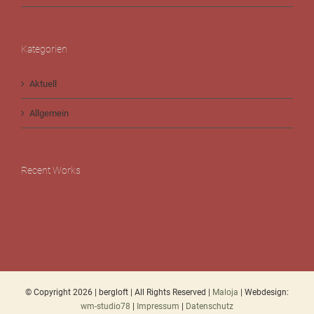
Kategorien
Aktuell
Allgemein
Recent Works
© Copyright
2026 | bergloft | All Rights Reserved |
Maloja
| Webdesign:
wm-studio78
|
Impressum
|
Datenschutz