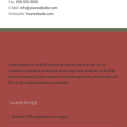
Fax:
555-555-5555
E-Mail:
info@yourwebsite.com
Webseite:
Yourwebsite.com
Lorem ipsum ex vix illud nonummy, novum tation et his. At vix
scriptaset patrioque scribentur, at pro fugit erts verterem molestiae,
sed et vivendo ali Lorem ipsum ex vix illud nonummy, novum tation et
his. At vix scripta patrioque scribentur...
Neueste Beiträge
Sommer Öffnungszeiten im August