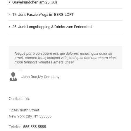
Gravelründchen am 25. Juli
17. Juni: FaszienYoga im BERG-LOFT
25. Juni: Longshopping & Drinks zum Ferienstart
Neque porro quisquam est, qui dolorem ipsum quia dolor sit
Aliquam erat volutpat. Quisque at est id ligula facilisis laoreet
amet, consec tetur, adipisci velit, sed quia non numquam eius
eget pulvinar nibh. Suspendisse at ultrices dui. Curabitur ac
modi tempora voluptas amets unser.
felis arcu sadips ipsums fugiats nemis.
John Doe
Luke Beck
,
My Company
,
Theme Fusion
Contact Info
12345 north Street
New York City, NY 555555
Telefon:
555-555-5555