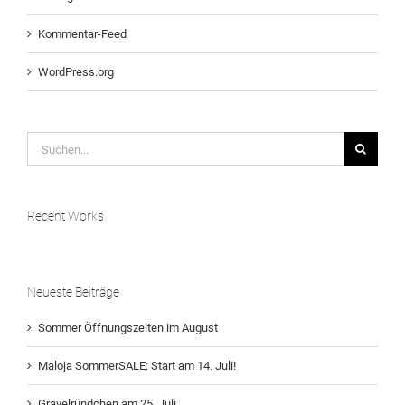
Kommentar-Feed
WordPress.org
Suche
nach:
Recent Works
Neueste Beiträge
Sommer Öffnungszeiten im August
Maloja SommerSALE: Start am 14. Juli!
Gravelründchen am 25. Juli