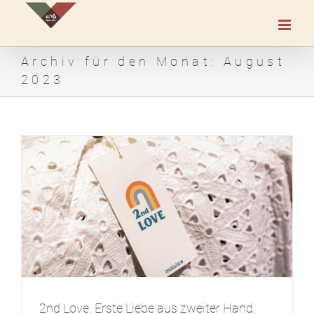
Zum
Inhalt
springen
Archiv für den Monat:
August
2023
2nd Love. Erste Liebe aus zweiter Hand.