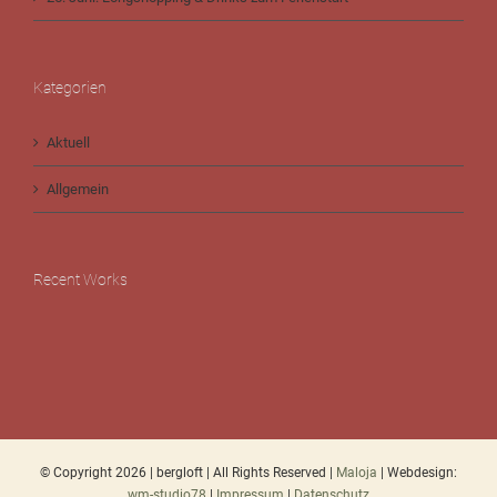
Kategorien
Aktuell
Allgemein
Recent Works
© Copyright
2026 | bergloft | All Rights Reserved |
Maloja
| Webdesign:
wm-studio78
|
Impressum
|
Datenschutz