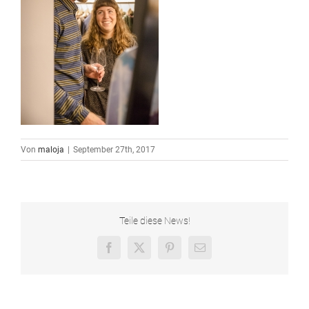
Von
maloja
|
September 27th, 2017
Teile diese News!
Facebook
X
Pinterest
E-
Mail