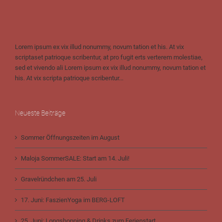
Lorem ipsum ex vix illud nonummy, novum tation et his. At vix
scriptaset patrioque scribentur, at pro fugit erts verterem molestiae,
sed et vivendo ali Lorem ipsum ex vix illud nonummy, novum tation et
his. At vix scripta patrioque scribentur...
Neueste Beiträge
Sommer Öffnungszeiten im August
Maloja SommerSALE: Start am 14. Juli!
Gravelründchen am 25. Juli
17. Juni: FaszienYoga im BERG-LOFT
25. Juni: Longshopping & Drinks zum Ferienstart