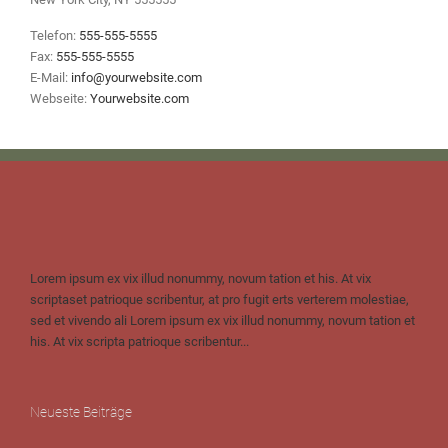
Telefon:
555-555-5555
Fax:
555-555-5555
E-Mail:
info@yourwebsite.com
Webseite:
Yourwebsite.com
Lorem ipsum ex vix illud nonummy, novum tation et his. At vix
scriptaset patrioque scribentur, at pro fugit erts verterem molestiae,
sed et vivendo ali Lorem ipsum ex vix illud nonummy, novum tation et
his. At vix scripta patrioque scribentur...
Neueste Beiträge