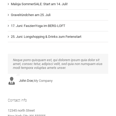
Maloja SommerSALE: Start am 14. Juli!
Gravelründchen am 25. Juli
17. Juni: FaszienYoga im BERG-LOFT
25. Juni: Longshopping & Drinks zum Ferienstart
Neque porro quisquam est, qui dolorem ipsum quia dolor sit
Aliquam erat volutpat. Quisque at est id ligula facilisis laoreet
amet, consec tetur, adipisci velit, sed quia non numquam eius
eget pulvinar nibh. Suspendisse at ultrices dui. Curabitur ac
modi tempora voluptas amets unser.
felis arcu sadips ipsums fugiats nemis.
John Doe
Luke Beck
,
My Company
,
Theme Fusion
Contact Info
12345 north Street
New York City, NY 555555