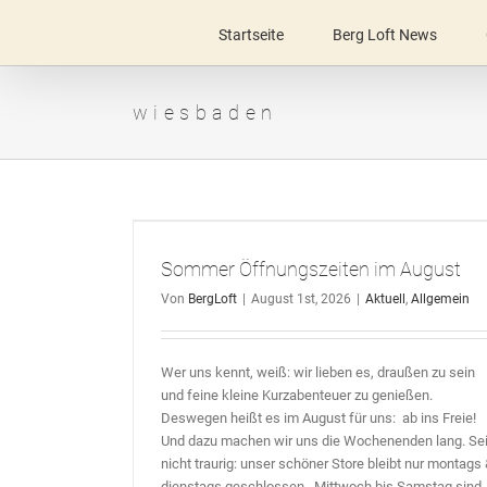
Zum
Inhalt
Startseite
Berg Loft News
springen
wiesbaden
m August
Sommer Öffnungszeiten im August
Von
BergLoft
|
August 1st, 2026
|
Aktuell
,
Allgemein
Wer uns kennt, weiß: wir lieben es, draußen zu sein
und feine kleine Kurzabenteuer zu genießen.
Deswegen heißt es im August für uns: ab ins Freie!
Und dazu machen wir uns die Wochenenden lang. Se
nicht traurig: unser schöner Store bleibt nur montags
dienstags geschlossen.. Mittwoch bis Samstag sind