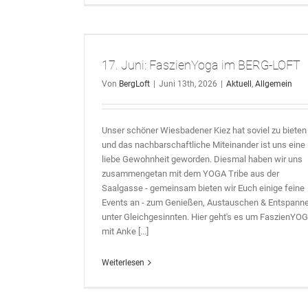
BERG-LOFT
17. Juni: FaszienYoga im BERG-LOFT
Von
BergLoft
|
Juni 13th, 2026
|
Aktuell
,
Allgemein
Unser schöner Wiesbadener Kiez hat soviel zu bieten 
und das nachbarschaftliche Miteinander ist uns eine
liebe Gewohnheit geworden. Diesmal haben wir uns
zusammengetan mit dem YOGA Tribe aus der
Saalgasse - gemeinsam bieten wir Euch einige feine
Events an - zum Genießen, Austauschen & Entspann
unter Gleichgesinnten. Hier geht's es um FaszienYO
mit Anke [...]
Weiterlesen