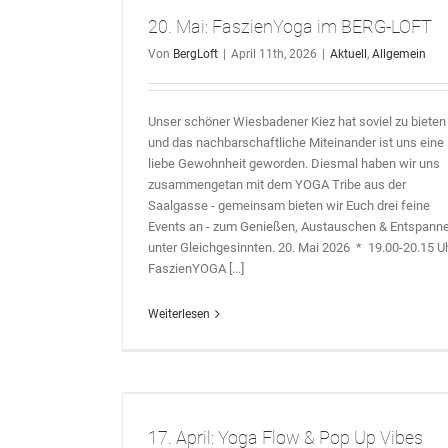
ERG-LOFT
20. Mai: FaszienYoga im BERG-LOFT
Von
BergLoft
|
April 11th, 2026
|
Aktuell
,
Allgemein
Unser schöner Wiesbadener Kiez hat soviel zu bieten 
und das nachbarschaftliche Miteinander ist uns eine
liebe Gewohnheit geworden. Diesmal haben wir uns
zusammengetan mit dem YOGA Tribe aus der
Saalgasse - gemeinsam bieten wir Euch drei feine
Events an - zum Genießen, Austauschen & Entspann
unter Gleichgesinnten. 20. Mai 2026 * 19.00-20.15 U
FaszienYOGA [...]
Weiterlesen
 Up Vibes
17. April: Yoga Flow & Pop Up Vibes