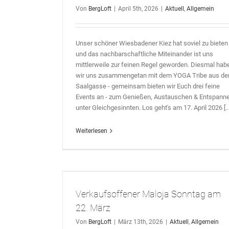
Von
BergLoft
|
April 5th, 2026
|
Aktuell
,
Allgemein
Unser schöner Wiesbadener Kiez hat soviel zu bieten 
und das nachbarschaftliche Miteinander ist uns
mittlerweile zur feinen Regel geworden. Diesmal hab
wir uns zusammengetan mit dem YOGA Tribe aus de
Saalgasse - gemeinsam bieten wir Euch drei feine
Events an - zum Genießen, Austauschen & Entspann
unter Gleichgesinnten. Los geht's am 17. April 2026 [...
Weiterlesen
g am 22. März
Verkaufsoffener Maloja Sonntag am
22. März
Von
BergLoft
|
März 13th, 2026
|
Aktuell
,
Allgemein