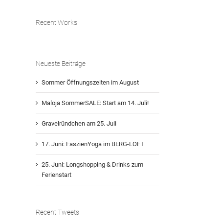
Recent Works
Neueste Beiträge
Sommer Öffnungszeiten im August
Maloja SommerSALE: Start am 14. Juli!
Gravelründchen am 25. Juli
17. Juni: FaszienYoga im BERG-LOFT
25. Juni: Longshopping & Drinks zum
Ferienstart
Recent Tweets