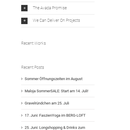
The Avada Promise
We Can Deliver On Projects
Recent Works
Recent Posts
Sommer Öffnungszeiten im August
Maloja SommerSALE: Start am 14. Juli!
Gravelründchen am 25. Juli
17. Juni: FaszienYoga im BERG-LOFT
25. Juni: Longshopping & Drinks zum