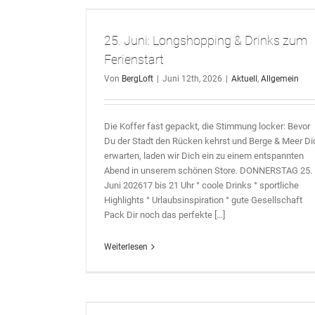
zum Ferienstart
25. Juni: Longshopping & Drinks zum
Ferienstart
Von
BergLoft
|
Juni 12th, 2026
|
Aktuell
,
Allgemein
Die Koffer fast gepackt, die Stimmung locker: Bevor
Du der Stadt den Rücken kehrst und Berge & Meer Di
erwarten, laden wir Dich ein zu einem entspannten
Abend in unserem schönen Store. DONNERSTAG 25.
Juni 202617 bis 21 Uhr ° coole Drinks ° sportliche
Highlights ° Urlaubsinspiration ° gute Gesellschaft
Pack Dir noch das perfekte [...]
Weiterlesen