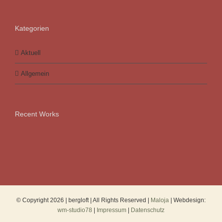
Kategorien
Aktuell
Allgemein
Recent Works
© Copyright
2026 | bergloft | All Rights Reserved |
Maloja
| Webdesign:
wm-studio78
|
Impressum
|
Datenschutz