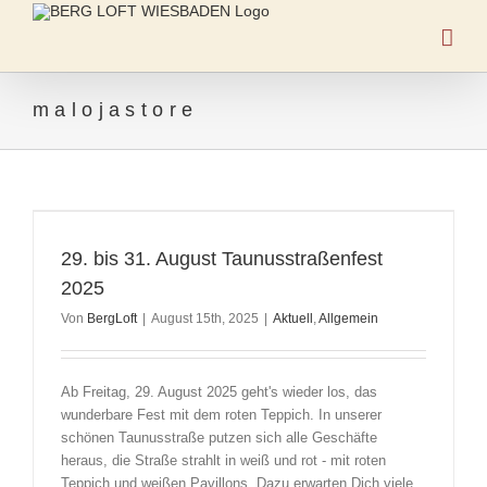
Zum
Inhalt
springen
malojastore
29. bis 31. August Taunusstraßenfest
2025
Von
BergLoft
|
August 15th, 2025
|
Aktuell
,
Allgemein
Ab Freitag, 29. August 2025 geht's wieder los, das
wunderbare Fest mit dem roten Teppich. In unserer
schönen Taunusstraße putzen sich alle Geschäfte
heraus, die Straße strahlt in weiß und rot - mit roten
Teppich und weißen Pavillons. Dazu erwarten Dich viele