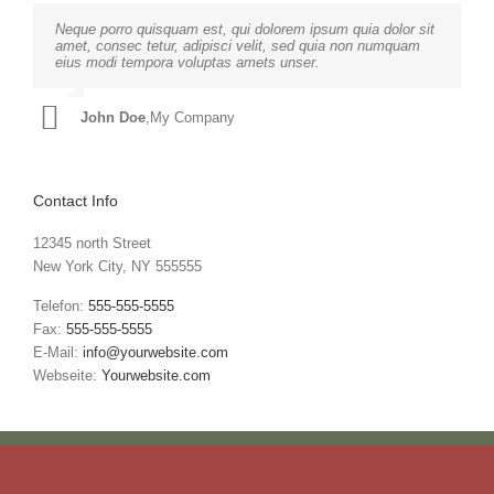
Neque porro quisquam est, qui dolorem ipsum quia dolor sit
Aliquam erat volutpat. Quisque at est id ligula facilisis
amet, consec tetur, adipisci velit, sed quia non numquam
laoreet eget pulvinar nibh. Suspendisse at ultrices dui.
eius modi tempora voluptas amets unser.
Curabitur ac felis arcu sadips ipsums fugiats nemis.
John Doe
Luke Beck
,
My Company
,
Theme Fusion
Contact Info
12345 north Street
New York City, NY 555555
Telefon:
555-555-5555
Fax:
555-555-5555
E-Mail:
info@yourwebsite.com
Webseite:
Yourwebsite.com