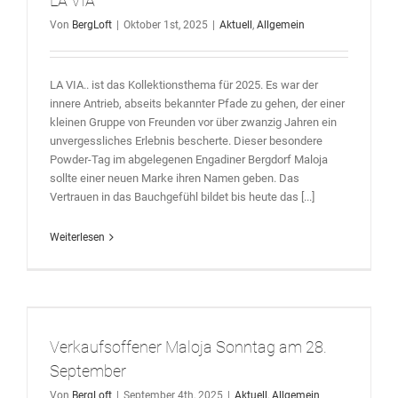
LA VIA
Von
BergLoft
|
Oktober 1st, 2025
|
Aktuell
,
Allgemein
LA VIA.. ist das Kollektionsthema für 2025. Es war der
innere Antrieb, abseits bekannter Pfade zu gehen, der einer
kleinen Gruppe von Freunden vor über zwanzig Jahren ein
unvergessliches Erlebnis bescherte. Dieser besondere
Powder-Tag im abgelegenen Engadiner Bergdorf Maloja
sollte einer neuen Marke ihren Namen geben. Das
Vertrauen in das Bauchgefühl bildet bis heute das [...]
Weiterlesen
Verkaufsoffener Maloja Sonntag am 28.
September
Von
BergLoft
|
September 4th, 2025
|
Aktuell
,
Allgemein