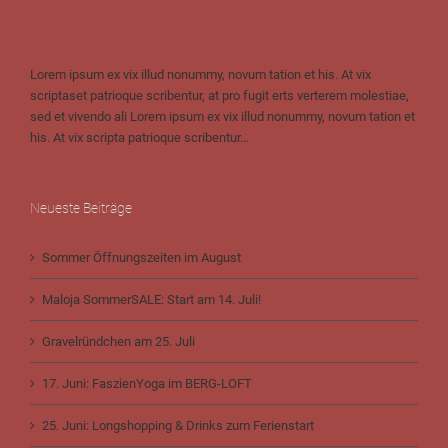
Lorem ipsum ex vix illud nonummy, novum tation et his. At vix
scriptaset patrioque scribentur, at pro fugit erts verterem molestiae,
sed et vivendo ali Lorem ipsum ex vix illud nonummy, novum tation et
his. At vix scripta patrioque scribentur...
Neueste Beiträge
Sommer Öffnungszeiten im August
Maloja SommerSALE: Start am 14. Juli!
Gravelründchen am 25. Juli
17. Juni: FaszienYoga im BERG-LOFT
25. Juni: Longshopping & Drinks zum Ferienstart