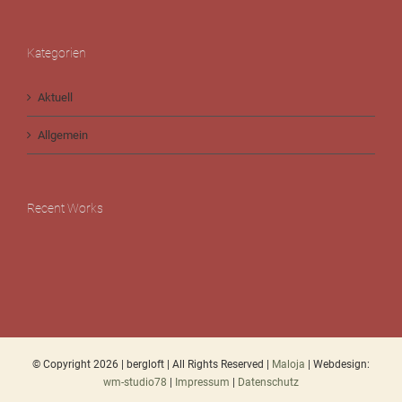
Kategorien
Aktuell
Allgemein
Recent Works
© Copyright
2026 | bergloft | All Rights Reserved |
Maloja
| Webdesign:
wm-studio78
|
Impressum
|
Datenschutz