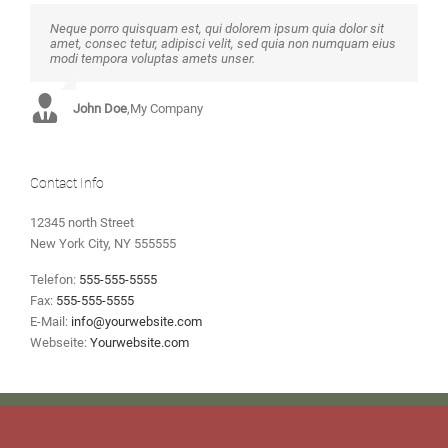
Neque porro quisquam est, qui dolorem ipsum quia dolor sit
Aliquam erat volutpat. Quisque at est id ligula facilisis laoreet
amet, consec tetur, adipisci velit, sed quia non numquam eius
eget pulvinar nibh. Suspendisse at ultrices dui. Curabitur ac
modi tempora voluptas amets unser.
felis arcu sadips ipsums fugiats nemis.
John Doe
Luke Beck
,
My Company
,
Theme Fusion
Contact Info
12345 north Street
New York City, NY 555555
Telefon:
555-555-5555
Fax:
555-555-5555
E-Mail:
info@yourwebsite.com
Webseite:
Yourwebsite.com