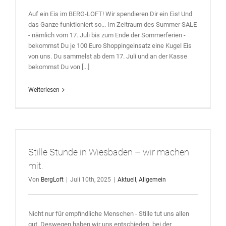
Auf ein Eis im BERG-LOFT! Wir spendieren Dir ein Eis! Und
das Ganze funktioniert so... Im Zeitraum des Summer SALE
- nämlich vom 17. Juli bis zum Ende der Sommerferien -
bekommst Du je 100 Euro Shoppingeinsatz eine Kugel Eis
von uns. Du sammelst ab dem 17. Juli und an der Kasse
bekommst Du von [...]
Weiterlesen
Stille Stunde in Wiesbaden – wir machen
mit.
Von
BergLoft
|
Juli 10th, 2025
|
Aktuell
,
Allgemein
Nicht nur für empfindliche Menschen - Stille tut uns allen
gut. Deswegen haben wir uns entschieden, bei der