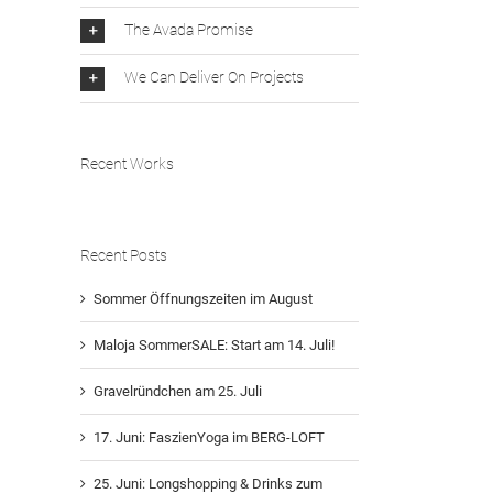
The Avada Promise
We Can Deliver On Projects
Recent Works
Recent Posts
Sommer Öffnungszeiten im August
Maloja SommerSALE: Start am 14. Juli!
Gravelründchen am 25. Juli
17. Juni: FaszienYoga im BERG-LOFT
25. Juni: Longshopping & Drinks zum