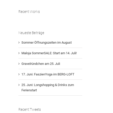
Recent Works
Neueste Beiträge
Sommer Öffnungszeiten im August
Maloja SommerSALE: Start am 14. Juli!
Gravelründchen am 25. Juli
17. Juni: FaszienYoga im BERG-LOFT
25. Juni: Longshopping & Drinks zum
Ferienstart
Recent Tweets