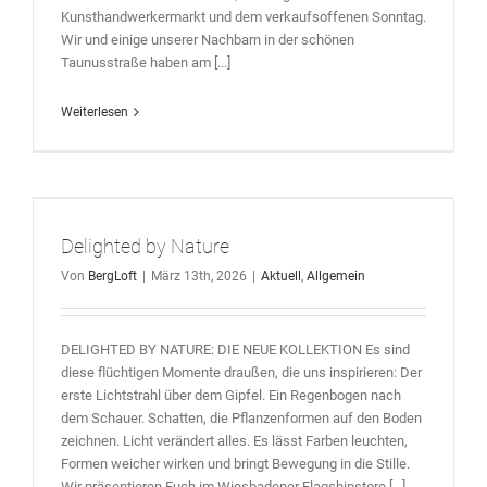
Kunsthandwerkermarkt und dem verkaufsoffenen Sonntag.
Wir und einige unserer Nachbarn in der schönen
Taunusstraße haben am [...]
Weiterlesen
Delighted by Nature
Von
BergLoft
|
März 13th, 2026
|
Aktuell
,
Allgemein
DELIGHTED BY NATURE: DIE NEUE KOLLEKTION Es sind
diese flüchtigen Momente draußen, die uns inspirieren: Der
erste Lichtstrahl über dem Gipfel. Ein Regenbogen nach
dem Schauer. Schatten, die Pflanzenformen auf den Boden
zeichnen. Licht verändert alles. Es lässt Farben leuchten,
Formen weicher wirken und bringt Bewegung in die Stille.
Wir präsentieren Euch im Wiesbadener Flagshipstore [...]