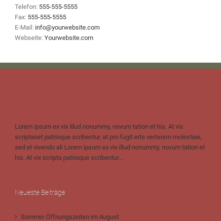
Telefon:
555-555-5555
Fax:
555-555-5555
E-Mail:
info@yourwebsite.com
Webseite:
Yourwebsite.com
Lorem ipsum ex vix illud nonummy, novum tation et his. At vix
scriptaset patrioque scribentur, at pro fugit erts verterem molestiae,
sed et vivendo ali Lorem ipsum ex vix illud nonummy, novum tation et
his. At vix scripta patrioque scribentur...
Neueste Beiträge
Sommer Öffnungszeiten im August