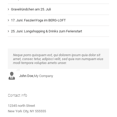
Gravelründchen am 25. Juli
17. Juni: FaszienYoga im BERG-LOFT
25. Juni: Longshopping & Drinks zum Ferienstart
Neque porro quisquam est, qui dolorem ipsum quia dolor sit
Aliquam erat volutpat. Quisque at est id ligula facilisis laoreet
amet, consec tetur, adipisci velit, sed quia non numquam eius
eget pulvinar nibh. Suspendisse at ultrices dui. Curabitur ac
modi tempora voluptas amets unser.
felis arcu sadips ipsums fugiats nemis.
John Doe
Luke Beck
,
My Company
,
Theme Fusion
Contact Info
12345 north Street
New York City, NY 555555