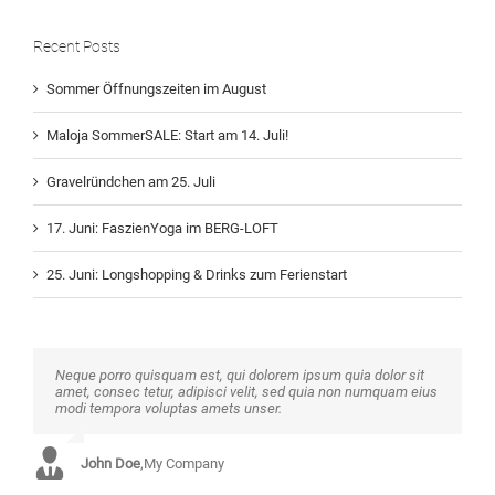
Recent Posts
Sommer Öffnungszeiten im August
Maloja SommerSALE: Start am 14. Juli!
Gravelründchen am 25. Juli
17. Juni: FaszienYoga im BERG-LOFT
25. Juni: Longshopping & Drinks zum Ferienstart
Neque porro quisquam est, qui dolorem ipsum quia dolor sit
Aliquam erat volutpat. Quisque at est id ligula facilisis laoreet
amet, consec tetur, adipisci velit, sed quia non numquam eius
eget pulvinar nibh. Suspendisse at ultrices dui. Curabitur ac
modi tempora voluptas amets unser.
felis arcu sadips ipsums fugiats nemis.
John Doe
Luke Beck
,
My Company
,
Theme Fusion