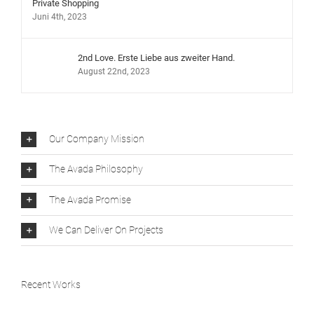
Private Shopping
Juni 4th, 2023
2nd Love. Erste Liebe aus zweiter Hand.
August 22nd, 2023
Our Company Mission
The Avada Philosophy
The Avada Promise
We Can Deliver On Projects
Recent Works