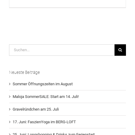
Suche
nach:
Neueste Beiträge
Sommer Öffnungszeiten im August
Maloja SommerSALE: Start am 14. Juli!
Gravelründchen am 25. Juli
17. Juni: FaszienYoga im BERG-LOFT
25. Juni: Longshopping & Drinks zum Ferienstart