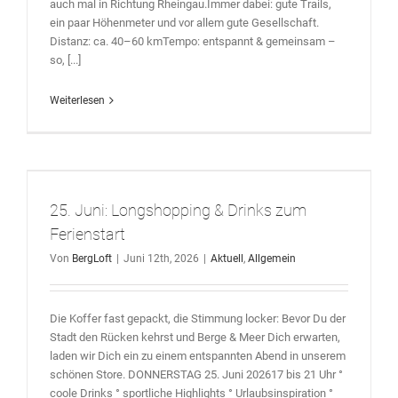
auch mal in Richtung Rheingau.Immer dabei: gute Trails,
ein paar Höhenmeter und vor allem gute Gesellschaft.
Distanz: ca. 40–60 kmTempo: entspannt & gemeinsam –
so, [...]
Weiterlesen
25. Juni: Longshopping & Drinks zum
Ferienstart
Von
BergLoft
|
Juni 12th, 2026
|
Aktuell
,
Allgemein
Die Koffer fast gepackt, die Stimmung locker: Bevor Du der
Stadt den Rücken kehrst und Berge & Meer Dich erwarten,
laden wir Dich ein zu einem entspannten Abend in unserem
schönen Store. DONNERSTAG 25. Juni 202617 bis 21 Uhr °
coole Drinks ° sportliche Highlights ° Urlaubsinspiration °