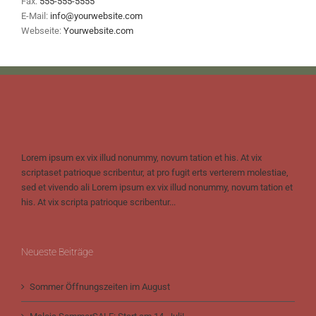
Fax:
555-555-5555
E-Mail:
info@yourwebsite.com
Webseite:
Yourwebsite.com
Lorem ipsum ex vix illud nonummy, novum tation et his. At vix
scriptaset patrioque scribentur, at pro fugit erts verterem molestiae,
sed et vivendo ali Lorem ipsum ex vix illud nonummy, novum tation et
his. At vix scripta patrioque scribentur...
Neueste Beiträge
Sommer Öffnungszeiten im August