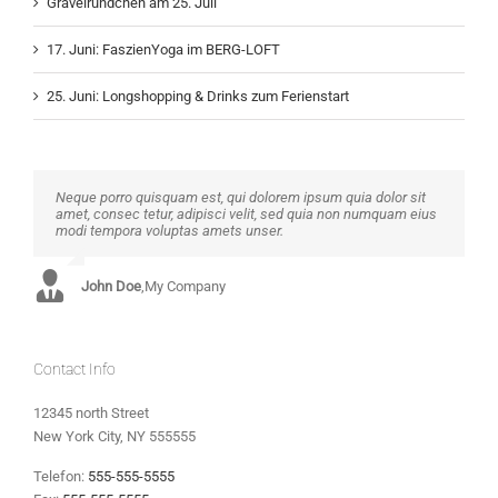
Gravelründchen am 25. Juli
17. Juni: FaszienYoga im BERG-LOFT
25. Juni: Longshopping & Drinks zum Ferienstart
Neque porro quisquam est, qui dolorem ipsum quia dolor sit
Aliquam erat volutpat. Quisque at est id ligula facilisis laoreet
amet, consec tetur, adipisci velit, sed quia non numquam eius
eget pulvinar nibh. Suspendisse at ultrices dui. Curabitur ac
modi tempora voluptas amets unser.
felis arcu sadips ipsums fugiats nemis.
John Doe
Luke Beck
,
My Company
,
Theme Fusion
Contact Info
12345 north Street
New York City, NY 555555
Telefon:
555-555-5555