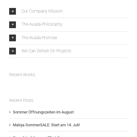
Our Company Mission
The Avada Philosophy
The Avada Promise
We Can Deliver On Projects
Recent Works
Recent Posts
Sommer Öffnungszeiten im August
Maloja SommerSALE: Start am 14. Juli!