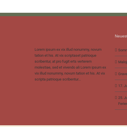
Neuest
Lorem ipsum ex vix illud nonummy, novum
Somm
tation et his. At vix scriptaset patrioque
scribentur, at pro fugit erts verterem
Maloj
molestiae, sed et vivendo ali Lorem ipsum ex
vix illud nonummy, novum tation et his. At vix
Grave
scripta patrioque scribentur...
17. J
25. J
Ferie