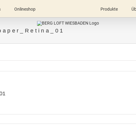
s
Onlineshop
Produkte
Üb
paper_Retina_01
01