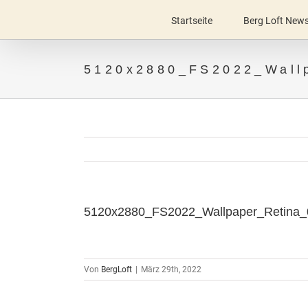
Zum
Startseite
Berg Loft New
Inhalt
springen
5120x2880_FS2022_Wall
5120x2880_FS2022_Wallpaper_Retina_
Von
BergLoft
|
März 29th, 2022