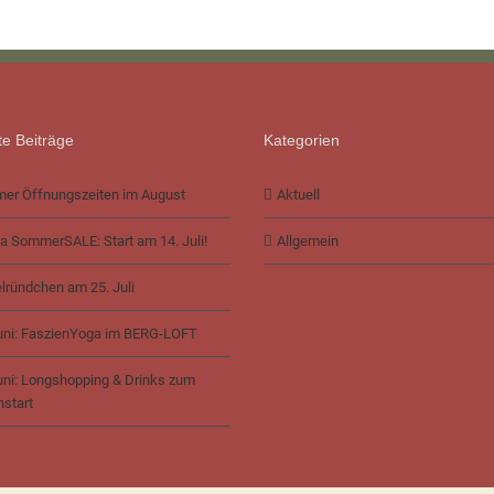
e Beiträge
Kategorien
er Öffnungszeiten im August
Aktuell
a SommerSALE: Start am 14. Juli!
Allgemein
lründchen am 25. Juli
uni: FaszienYoga im BERG-LOFT
uni: Longshopping & Drinks zum
nstart