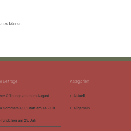
en zu können.
e Beiträge
Kategorien
er Öffnungszeiten im August
Aktuell
a SommerSALE: Start am 14. Juli!
Allgemein
lründchen am 25. Juli