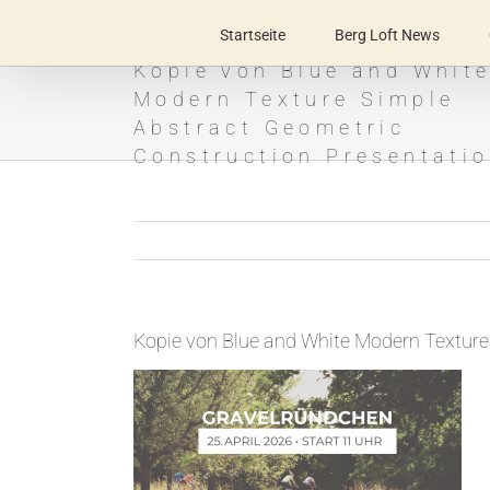
Zum
Inhalt
Startseite
Berg Loft News
springen
Kopie von Blue and Whit
Modern Texture Simple
Abstract Geometric
Construction Presentati
Kopie von Blue and White Modern Texture