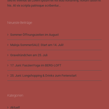
sed et vivendo ali Lorem ipsum ex vix illud nonummy, novum tation et
his. At vix scripta patrioque scribentur...
Neueste Beiträge
Sommer Öffnungszeiten im August
Maloja SommerSALE: Start am 14. Juli!
Gravelründchen am 25. Juli
17. Juni: FaszienYoga im BERG-LOFT
25. Juni: Longshopping & Drinks zum Ferienstart
Kategorien
Aktuell