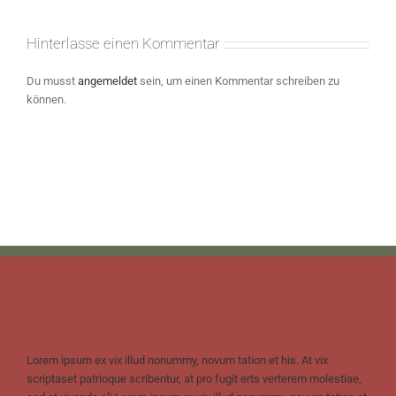
Hinterlasse einen Kommentar
Du musst
angemeldet
sein, um einen Kommentar schreiben zu
können.
Lorem ipsum ex vix illud nonummy, novum tation et his. At vix
scriptaset patrioque scribentur, at pro fugit erts verterem molestiae,