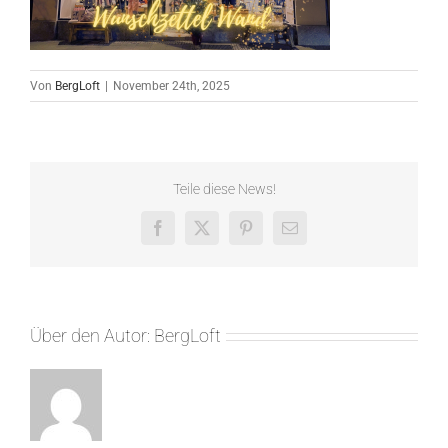
Von
BergLoft
|
November 24th, 2025
Teile diese News!
Facebook
X
Pinterest
E-
Mail
Über den Autor:
BergLoft