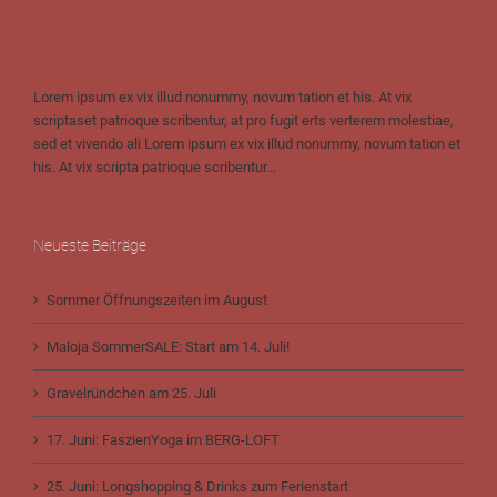
Lorem ipsum ex vix illud nonummy, novum tation et his. At vix
scriptaset patrioque scribentur, at pro fugit erts verterem molestiae,
sed et vivendo ali Lorem ipsum ex vix illud nonummy, novum tation et
his. At vix scripta patrioque scribentur...
Neueste Beiträge
Sommer Öffnungszeiten im August
Maloja SommerSALE: Start am 14. Juli!
Gravelründchen am 25. Juli
17. Juni: FaszienYoga im BERG-LOFT
25. Juni: Longshopping & Drinks zum Ferienstart