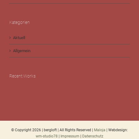
Kategorien
Aktuell
Allgemein
Recent Works
© Copyright
2026 | bergloft | All Rights Reserved |
Maloja
| Webdesign:
wm-studio78
|
Impressum
|
Datenschutz