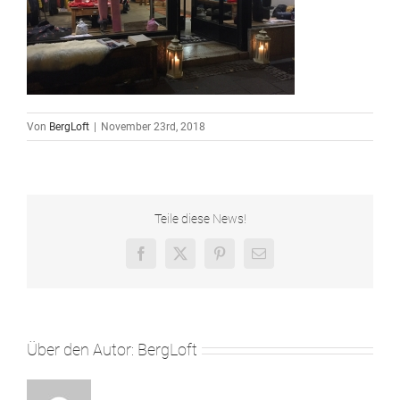
Von
BergLoft
|
November 23rd, 2018
Teile diese News!
Facebook
X
Pinterest
E-
Mail
Über den Autor:
BergLoft