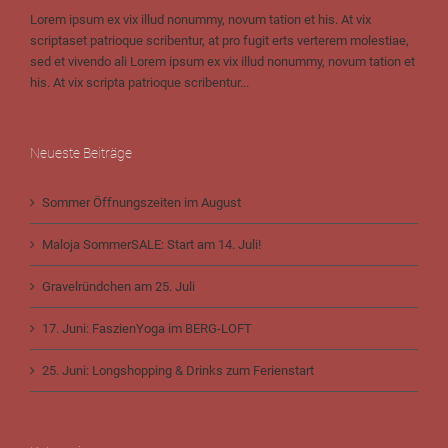
Lorem ipsum ex vix illud nonummy, novum tation et his. At vix
scriptaset patrioque scribentur, at pro fugit erts verterem molestiae,
sed et vivendo ali Lorem ipsum ex vix illud nonummy, novum tation et
his. At vix scripta patrioque scribentur...
Neueste Beiträge
Sommer Öffnungszeiten im August
Maloja SommerSALE: Start am 14. Juli!
Gravelründchen am 25. Juli
17. Juni: FaszienYoga im BERG-LOFT
25. Juni: Longshopping & Drinks zum Ferienstart