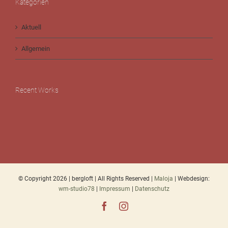
Kategorien
Aktuell
Allgemein
Recent Works
© Copyright
2026 | bergloft | All Rights Reserved |
Maloja
| Webdesign:
wm-studio78
|
Impressum
|
Datenschutz
Facebook
Instagram