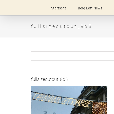
Zum
Inhalt
Startseite
Berg Loft News
springen
fullsizeoutput_8b5
fullsizeoutput_8b5