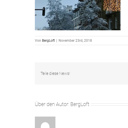
Von
BergLoft
|
November 23rd, 2018
Teile diese News!
Über den Autor:
BergLoft