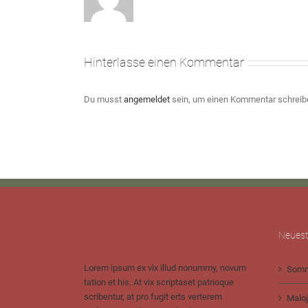
Hinterlasse einen Kommentar
Du musst
angemeldet
sein, um einen Kommentar schreib
Neuest
Lorem ipsum ex vix illud nonummy, novum
Somm
tation et his. At vix scriptaset patrioque
scribentur, at pro fugit erts verterem
Maloj