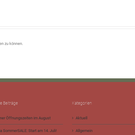
en zu können.
e Beiträge
Kategorien
er Öffnungszeiten im August
Aktuell
a SommerSALE: Start am 14. Juli!
Allgemein