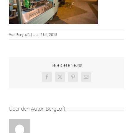
Von
BergLoft
|
Juli 21st, 2018
Teile diese News!
Facebook
X
Pinterest
E-
Mail
Über den Autor:
BergLoft