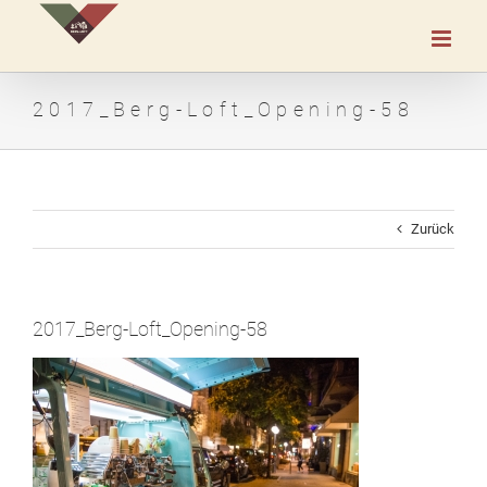
Zum
Inhalt
springen
2017_Berg-Loft_Opening-58
Zurück
2017_Berg-Loft_Opening-58