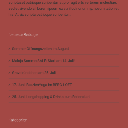
scriptaset patrioque scribentur, at pro fugit erts verterem molestiae,
sed et vivendo ali Lorem ipsum ex vix illud nonummy, novum tation et
his. At vix scripta patrioque scribentur...
Neueste Beiträge
Sommer Öffnungszeiten im August
Maloja SommerSALE: Start am 14. Juli!
Gravelründchen am 25. Juli
17. Juni: FaszienYoga im BERG-LOFT
25. Juni: Longshopping & Drinks zum Ferienstart
Kategorien