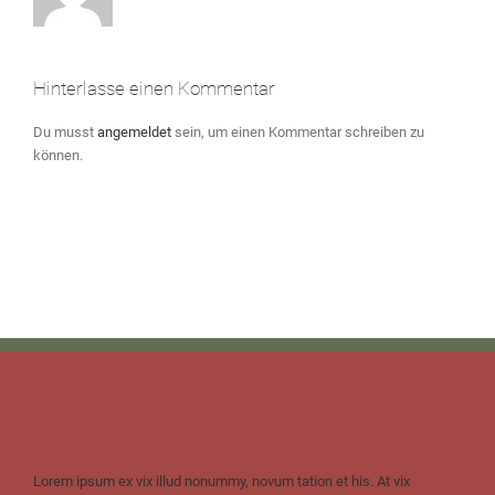
Hinterlasse einen Kommentar
Du musst
angemeldet
sein, um einen Kommentar schreiben zu
können.
Lorem ipsum ex vix illud nonummy, novum tation et his. At vix